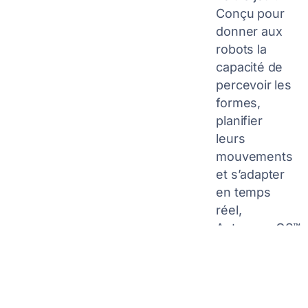
Conçu pour
donner aux
robots la
capacité de
percevoir les
formes,
planifier
leurs
mouvements
et s’adapter
en temps
réel,
AutonomyOS™
permet aux
machines
d’opérer de
manière