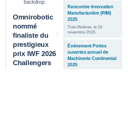
Furniture
Rencontre Innovation
Manufacturière (RIM)
Omnirobotic
2025
nommé
Trois-Rivières, le 20
novembre 2025
finaliste du
prestigieux
Événement Portes
prix IWF 2026
ouvertes annuel de
Machinerie Continental
Challengers
2025
Award
Pointe-Claire | 19 au 22
novembre 2025
45e Congrès de
l’AFDICQ, Salon des
fournisseurs et cocktail
dînatoire
Québec | 7 novembre, de 17
h à 21 h